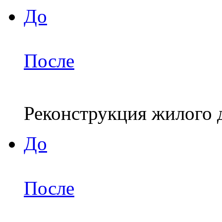
До
После
Реконструкция жилого д
До
После