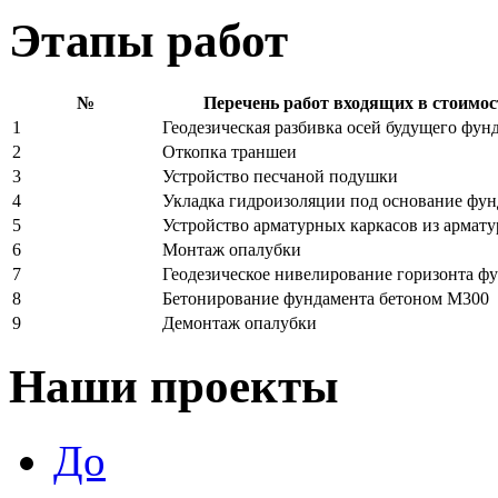
Этапы работ
№
Перечень работ входящих в стоимос
1
Геодезическая разбивка осей будущего фун
2
Откопка траншеи
3
Устройство песчаной подушки
4
Укладка гидроизоляции под основание фун
5
Устройство арматурных каркасов из армат
6
Монтаж опалубки
7
Геодезическое нивелирование горизонта ф
8
Бетонирование фундамента бетоном М300
9
Демонтаж опалубки
Наши проекты
До