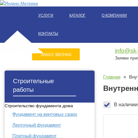
УСЛУГИ
КАТАЛОГ
О КОМПАНИИ
КОНТАКТЫ
info@sk
ЗАКАЗ ЗВОНКА
УСЛУГИ
КАТАЛОГ
О КОМПАНИИ
НАШИ КЛИЕНТЫ
НАШ
Заявки пр
ЗАКАЗ ЗВОНКА
Главная
»
Вну
Строительные
Внутренн
работы
В наличии
Строительство фундамента дома
Фундамент на винтовых сваях
Ленточный фундамент
Плитный фундамент