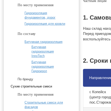
Частным лицам
По месту применения
Гидроизоляция
1. Самов
фундаментов, дорог
Гидроизоляция для кровли
Наш склад наход
Перед приездом
По составу
воспользуйтес
Битумная гидроизоляция
Битумная
гидроизоляция
InnoTech
2. Сроки
Битумная
гидроизоляция
Гидроизол
Направление
По бренду
Cухие строительные смеси
г. Копейск
По месту применения
(центр город
пос.Старок
Строительные смеси для
фасадов