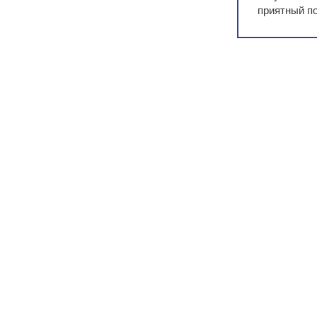
приятный п
Скидки до
В зависимо
У Вас уже е
Сравните ег