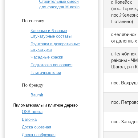
Строительные смеси
г. Копейск
для фасадов Murexin
(пос. Горняк
пос.Железно
По составу
Потанино)
Клеевые и базовые
г.Челябинск
штукатурные составы
отдаленных 
Грунтовки и декоративные
штукатурки
г.Челябинск
Фасадные краски
районы - ЧМ
Подготовка основания
Шагол, р-н 
Плиточные клеи
пос. Вахруш
По бренду
Baumit
пос. Петров
Пиломатериалы и плитное дерево
OSB-плита
Вагонка
пос. Западн
Доска обрезная
Доска необрезная