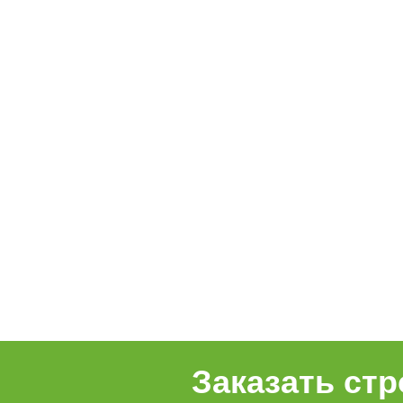
2011, кг/м2,
Теплопровод
Прочность п
Группа горю
Подходит
квартир
Простой 
Благодар
монтаже 
Волокна 
от шума
Заказать ст