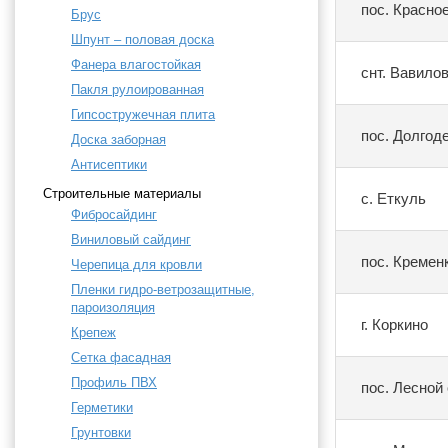
пос. Красно
Брус
Шпунт – половая доска
Фанера влагостойкая
снт. Вавило
Пакля рулоированная
Гипсостружечная плита
пос. Долгод
Доска заборная
Антисептики
Строительные материалы
с. Еткуль
Фибросайдинг
Виниловый сайдинг
пос. Кремен
Черепица для кровли
Пленки гидро-ветрозащитные,
пароизоляция
г. Коркино
Крепеж
Сетка фасадная
Профиль ПВХ
пос. Лесной
Герметики
Грунтовки