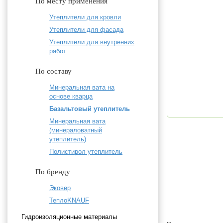
По месту применения
Утеплители для кровли
Утеплители для фасада
Утеплители для внутренних
работ
По составу
Минеральная вата на
основе кварца
Базальтовый утеплитель
Минеральная вата
(минераловатный
утеплитель)
Полистирол утеплитель
По бренду
Эковер
ТеплоKNAUF
Гидроизоляционные материалы