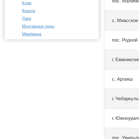
пос. Малинк
Клеи
Краски
Лаки
с. Миасское
Монтажные пены
Мембрана
пос. Родной
г. Еманжели
с. Аргаяш
г. Чебаркуль
г. Южноурал
пос. Увильд