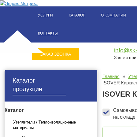
УСЛУГИ
КАТАЛОГ
О КОМПАНИИ
КОНТАКТЫ
info@sk
ЗАКАЗ ЗВОНКА
УСЛУГИ
КАТАЛОГ
О КОМПАНИИ
НАШИ КЛИЕНТЫ
НАШ
Заявки пр
ЗАКАЗ ЗВОНКА
Главная
»
Уте
Каталог
ISOVER Каркас
продукции
ISOVER 
Каталог
Самовывоз
на складе
Утеплители / Теплоизоляционные
материалы