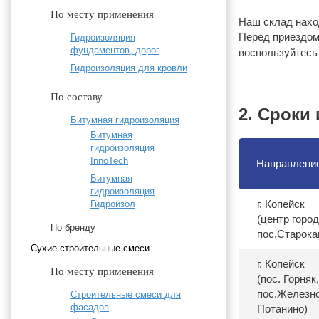
По месту применения
Наш склад наход
Перед приездом
Гидроизоляция
фундаментов, дорог
воспользуйтес
Гидроизоляция для кровли
По составу
2. Сроки
Битумная гидроизоляция
Битумная
гидроизоляция
InnoTech
Направление
Битумная
гидроизоляция
г. Копейск
Гидроизол
(центр город
По бренду
пос.Старок
Cухие строительные смеси
г. Копейск
По месту применения
(пос. Горняк
пос.Железно
Строительные смеси для
фасадов
Потанино)