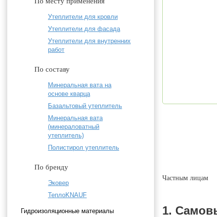
По месту применения
Утеплители для кровли
Утеплители для фасада
Утеплители для внутренних
работ
По составу
Минеральная вата на
основе кварца
Базальтовый утеплитель
Минеральная вата
(минераловатный
утеплитель)
Полистирол утеплитель
По бренду
Частным лицам
Эковер
ТеплоKNAUF
1. Самов
Гидроизоляционные материалы