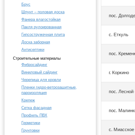
Брус
Шпунт – половая доска
пос. Долгод
Фанера влагостойкая
Пакля рулоированная
с. Еткуль
Гипсостружечная плита
Доска заборная
Антисептики
пос. Кремен
Строительные материалы
Фибросайдинг
Виниловый сайдинг
г. Коркино
Черепица для кровли
Пленки гидро-ветрозащитные,
пос. Лесной
пароизоляция
Крепеж
Сетка фасадная
пос. Малинк
Профиль ПВХ
Герметики
с. Миасское
Грунтовки