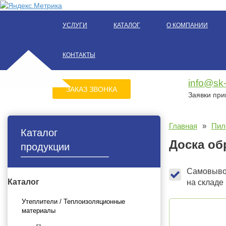
УСЛУГИ
КАТАЛОГ
О КОМПАНИИ
КОНТАКТЫ
info@sk
ЗАКАЗ ЗВОНКА
УСЛУГИ
КАТАЛОГ
О КОМПАНИИ
НАШИ КЛИЕНТЫ
НАШ
Заявки пр
ЗАКАЗ ЗВОНКА
Главная
»
Пил
Каталог
Доска об
продукции
Самовывоз
Каталог
на складе
Утеплители / Теплоизоляционные
материалы