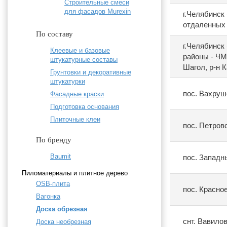
Строительные смеси
для фасадов Murexin
г.Челябинск
отдаленных 
По составу
г.Челябинск
Клеевые и базовые
районы - ЧМ
штукатурные составы
Шагол, р-н 
Грунтовки и декоративные
штукатурки
пос. Вахруш
Фасадные краски
Подготовка основания
Плиточные клеи
пос. Петров
По бренду
Baumit
пос. Западн
Пиломатериалы и плитное дерево
OSB-плита
пос. Красно
Вагонка
Доска обрезная
снт. Вавило
Доска необрезная