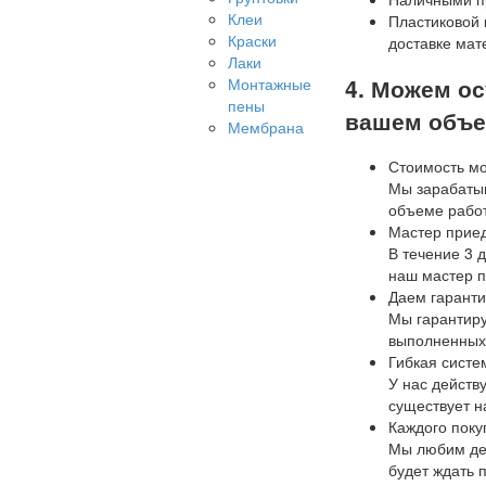
Клеи
Пластиковой 
Краски
доставке мат
Лаки
4. Можем о
Монтажные
пены
вашем объе
Мембрана
Стоимость мон
Мы зарабатыв
объеме рабо
Мастер приед
В течение 3 
наш мастер п
Даем гаранти
Мы гарантир
выполненных
Гибкая систе
У нас действу
существует н
Каждого поку
Мы любим дел
будет ждать 