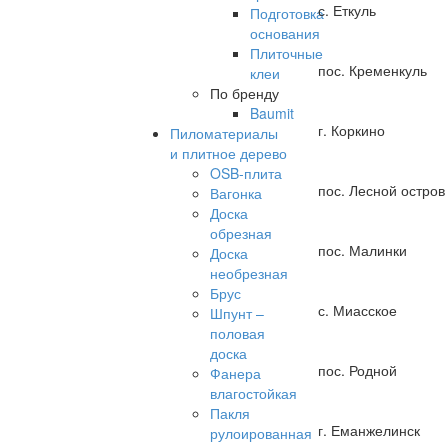
с. Еткуль
Подготовка
основания
Плиточные
пос. Кременкуль
клеи
По бренду
Baumit
г. Коркино
Пиломатериалы
и плитное дерево
OSB-плита
пос. Лесной остров
Вагонка
Доска
обрезная
пос. Малинки
Доска
необрезная
Брус
с. Миасское
Шпунт –
половая
доска
пос. Родной
Фанера
влагостойкая
Пакля
г. Еманжелинск
рулоированная