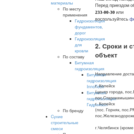
материалы
Перед приездом о
По месту
или
233-00-30
применения
воспользуйтесь
ф
Гидроизоляция
фундаментов,
дорог
Гидроизоляция
2. Сроки и 
для
кровли
объект
По составу
Битумная
гидроизоляция
Направление доста
Битумная
гидроизоляция
г. Копейск
InnoTech
(центр города, пос
Битумная
пос.Старокамышин
гидроизоляция
г. Копейск
Гидроизол
(пос. Горняк, пос.Р
По бренду
пос.Железнодорожн
Cухие
строительные
г.Челябинск (кроме
смеси