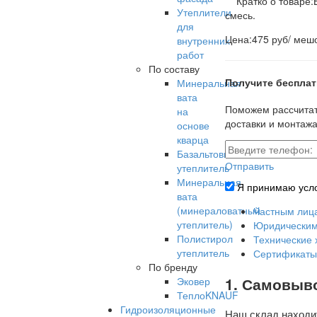
Кратко о товаре:
Утеплители
смесь.
для
Цена:
475 руб/ мешо
внутренних
работ
По составу
Получите беспла
Минеральная
вата
Поможем рассчитат
на
доставки и монтаж
основе
кварца
Базальтовый
Отправить
утеплитель
Минеральная
Я принимаю усл
вата
(минераловатный
Частным лиц
утеплитель)
Юридическим
Полистирол
Технические 
утеплитель
Сертификаты
По бренду
1. Самовыво
Эковер
ТеплоKNAUF
Гидроизоляционные
Наш склад находит