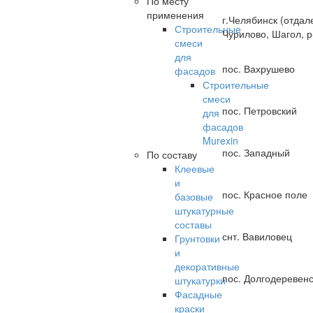
По месту
применения
г.Челябинск (отдал
Строительные
Чурилово, Шагол, р
смеси
для
пос. Вахрушево
фасадов
Строительные
смеси
пос. Петровский
для
фасадов
Murexin
пос. Западный
По составу
Клеевые
и
пос. Красное поле
базовые
штукатурные
составы
снт. Вавиловец
Грунтовки
и
декоративные
пос. Долгодеревен
штукатурки
Фасадные
краски