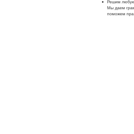
Решим любую
Мы даем грам
поможем прав
Скидки до 30
В зависимост
Выдерживаем 
Репутация до
У Вас уже ес
Сравните его
Под все пре
У нас вы най
легкостью ва
Гарантия на 
Мы гарантир
выполненных
Поможем реш
Для наших сп
Реквизиты ООО 