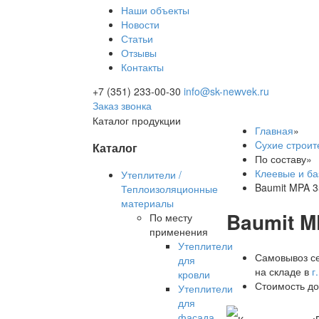
Наши объекты
Новости
Статьи
Отзывы
Контакты
+7 (351) 233-00-30
info@sk-newvek.ru
Заказ звонка
Каталог продукции
Главная
»
Cухие строит
Каталог
По составу
»
Клеевые и ба
Утеплители /
Baumit MPA 3
Теплоизоляционные
материалы
Baumit M
По месту
применения
Утеплители
Самовывоз се
для
на складе в
г
кровли
Стоимость до
Утеплители
для
фасада