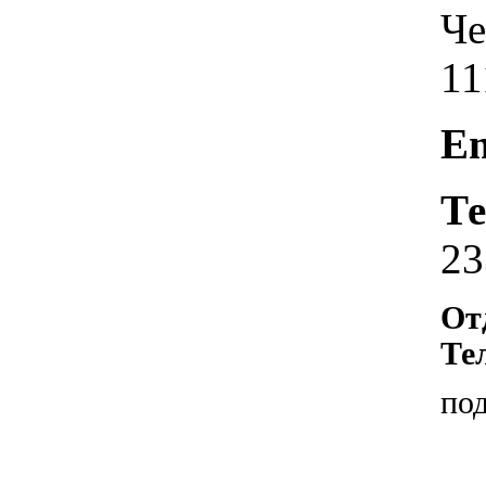
Че
11
Em
Те
23
От
Те
по