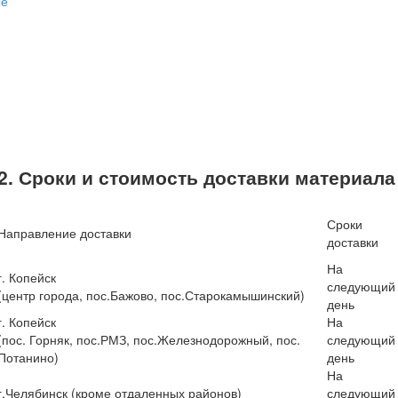
ые
2. Сроки и стоимость доставки материала
Сроки
Направление доставки
доставки
На
г. Копейск
следующий
(центр города, пос.Бажово, пос.Старокамышинский)
день
г. Копейск
На
(пос. Горняк, пос.РМЗ, пос.Железнодорожный, пос.
следующий
Потанино)
день
На
г.Челябинск (кроме отдаленных районов)
следующий