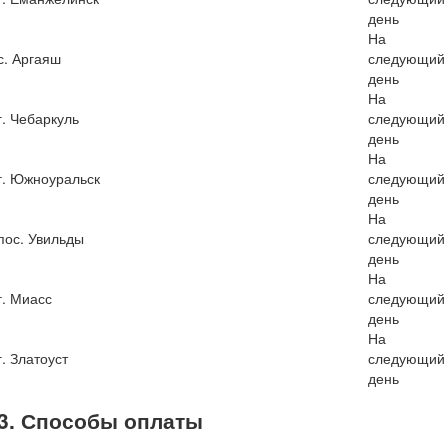
день
На
с. Аргаяш
следующий
день
На
г. Чебаркуль
следующий
день
На
г. Южноуральск
следующий
день
На
пос. Увильды
следующий
день
На
г. Миасс
следующий
день
На
г. Златоуст
следующий
день
3. Способы оплаты