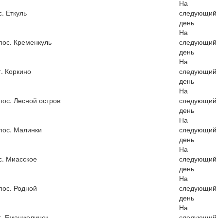
На
с. Еткуль
следующий
день
На
пос. Кременкуль
следующий
день
На
г. Коркино
следующий
день
На
пос. Лесной остров
следующий
день
На
пос. Малинки
следующий
день
На
с. Миасское
следующий
день
На
пос. Родной
следующий
день
На
г. Еманжелинск
следующий