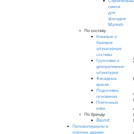
Строительн
смеси
для
фасадов
Murexin
По составу
Клеевые и
базовые
штукатурные
составы
Грунтовки и
декоративные
штукатурки
Фасадные
краски
Подготовка
основания
Плиточные
клеи
По бренду
Baumit
Пиломатериалы и
плитное дерево