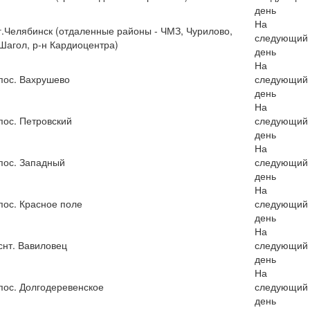
день
На
г.Челябинск (отдаленные районы - ЧМЗ, Чурилово,
следующий
Шагол, р-н Кардиоцентра)
день
На
пос. Вахрушево
следующий
день
На
пос. Петровский
следующий
день
На
пос. Западный
следующий
день
На
пос. Красное поле
следующий
день
На
снт. Вавиловец
следующий
день
На
пос. Долгодеревенское
следующий
день