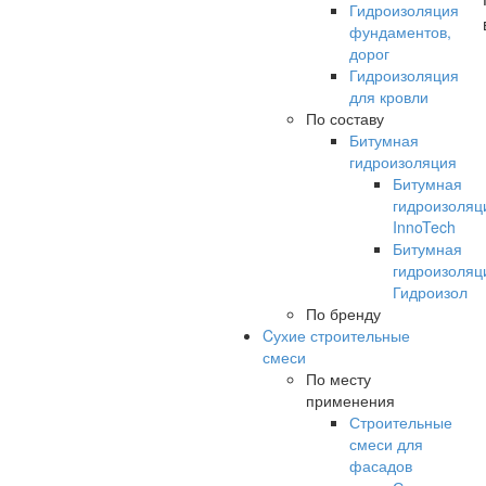
Гидроизоляция
фундаментов,
дорог
Гидроизоляция
для кровли
По составу
Битумная
гидроизоляция
Битумная
гидроизоляц
InnoTech
Битумная
гидроизоляц
Гидроизол
По бренду
Cухие строительные
смеси
По месту
применения
Строительные
смеси для
фасадов