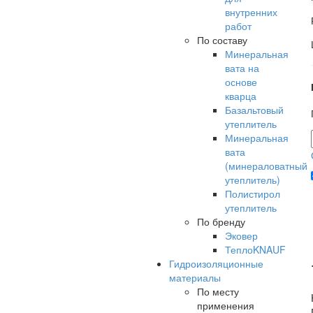
внутренних
работ
По составу
Минеральная
вата на
основе
кварца
Базальтовый
утеплитель
Минеральная
вата
(минераловатный
утеплитель)
Полистирол
утеплитель
По бренду
Эковер
ТеплоKNAUF
Гидроизоляционные
материалы
По месту
применения