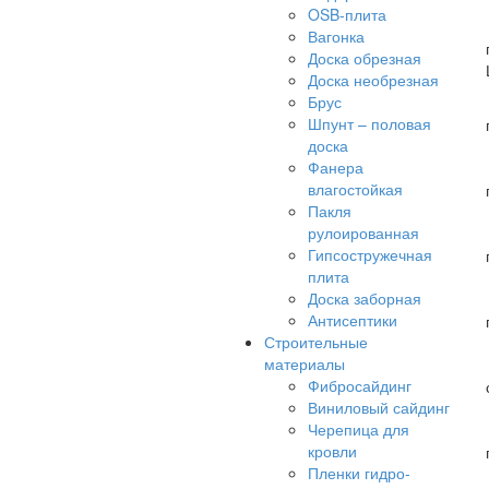
OSB-плита
Вагонка
Доска обрезная
Доска необрезная
Брус
Шпунт – половая
доска
Фанера
влагостойкая
Пакля
рулоированная
Гипсостружечная
плита
Доска заборная
Антисептики
Строительные
материалы
Фибросайдинг
Виниловый сайдинг
Черепица для
кровли
Пленки гидро-