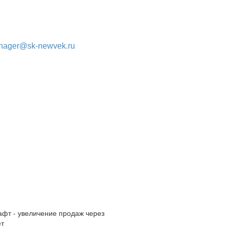
nager
@sk-newvek.ru
фт - увеличение продаж через
ет