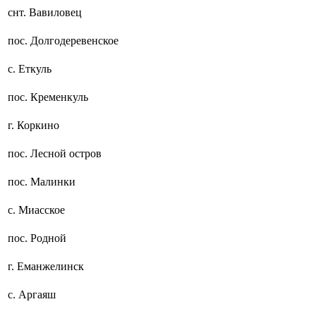
снт. Вавиловец
пос. Долгодеревенское
с. Еткуль
пос. Кременкуль
г. Коркино
пос. Лесной остров
пос. Малинки
с. Миасское
пос. Родной
г. Еманжелинск
с. Аргаяш