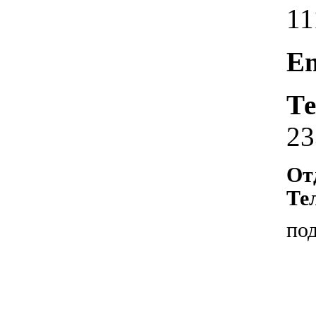
11
Em
Те
23
От
Те
по