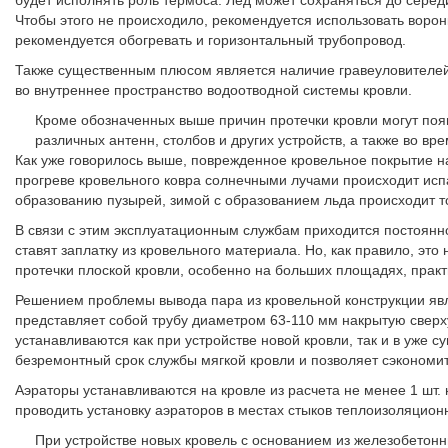
будет исполнять роль термоса. Лед может сохраняться до середи
Чтобы этого не происходило, рекомендуется использовать ворон
рекомендуется обогревать и горизонтальный трубопровод.
Также существенным плюсом является наличие гравеуловителей
во внутреннее пространство водоотводной системы кровли.
Кроме обозначенных выше причин протечки кровли могут появ
различных антенн, столбов и других устройств, а также во вре
Как уже говорилось выше, поврежденное кровельное покрытие на
прогреве кровельного ковра солнечными лучами происходит исп
образованию пузырей, зимой с образованием льда происходит т
В связи с этим эксплуатационным службам приходится постоянно
ставят заплатку из кровельного материала. Но, как правило, это
протечки плоской кровли, особенно на больших площадях, прак
Решением проблемы вывода пара из кровельной конструкции явл
представляет собой трубу диаметром 63-110 мм накрытую свер
устанавливаются как при устройстве новой кровли, так и в уж
безремонтный срок службы мягкой кровли и позволяет сэкономи
Аэраторы устанавливаются на кровле из расчета не менее 1 шт.
проводить установку аэраторов в местах стыков теплоизоляцион
При устройстве новых кровель с основанием из железобетон