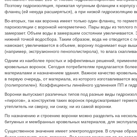
Поэтому гидроизоляция, прижатая чугунным фланцем к корпусу 
фланец (ей некуда расширяться), а при низкой гидроизоляцию 
Во-вторых, так как воронка имеет только один фланец, то герм
пароизоляции с воронкой негерметично. Пары воды из теплого п
замерзает. Объем воды в замерзшем состоянии увеличивается. Эт
нижней точкой водосбора. Таким образом, вода не отводится с г
намокает, увеличивается в объеме, воронку поднимает еще выш
(например, экструзионного пенополистирола), то влага скаплива
Одним из наиболее простых и эффективных решений, применяе
кровельных воронок. Сегодня потребителям предлагается боле
материалами и назначением здания. Важное качество кровельных
в первую очередь, от материала, из которого изготавливается в
(полипропилен). Коэффициенты линейного удлинения ПП и гидр
Воронки выпускают различных типов под разные виды гидроизо
«пирогов», а конструктив таких воронок предусматривает герме
утеплитель ни сверху, ни снизу, ни из самой воронки.
По назначению и строению воронки можно разделить на нескольк
битумных и мембранных кровельных материалов, для эксплуати
Существенное значение имеет электроподогрев. В случае образ