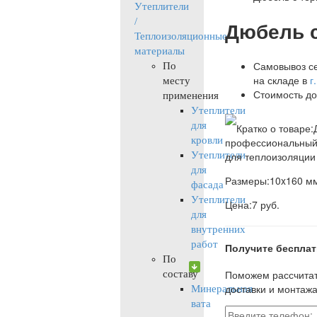
Утеплители
/
Дюбель с
Теплоизоляционные
материалы
Самовывоз се
По
на складе в
г
месту
Стоимость до
применения
Утеплители
для
Кратко о товаре:
кровли
профессиональный 
для теплоизоляции
Утеплители
для
Размеры:
10x160 м
фасада
Утеплители
Цена:
7 руб.
для
внутренних
работ
Получите беспла
По
Поможем рассчитат
составу
доставки и монтаж
Минеральная
вата