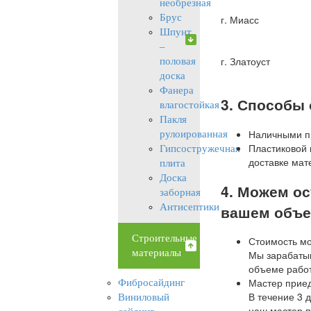
необрезная
Брус
г. Миасс
Шпунт
–
г. Златоуст
половая
доска
Фанера
3. Способы
влагостойкая
Пакля
Наличными пр
рулоированная
Пластиковой 
Гипсостружечная
доставке мат
плита
Доска
4. Можем о
заборная
вашем объе
Антисептики
Строительные
Стоимость мон
материалы
Мы зарабатыв
объеме рабо
Мастер приед
Фибросайдинг
В течение 3 
Виниловый
наш мастер п