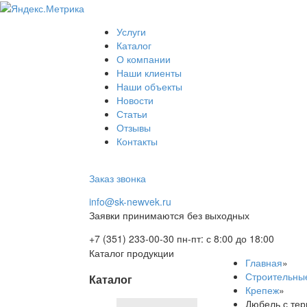
О компании
Наши клиенты
Наши объекты
Услуги
Новости
Каталог
Статьи
О компании
Отзывы
Наши клиенты
Контакты
Наши объекты
Новости
+7 (351) 233-00-30
info@sk-newvek.ru
Статьи
Заказ звонка
Отзывы
Контакты
Заказ звонка
info@sk-newvek.ru
Заявки принимаются без выходных
+7 (351) 233-00-30
пн-пт: с 8:00 до 18:00
Каталог продукции
Главная
»
Строительны
Каталог
Крепеж
»
Дюбель с те