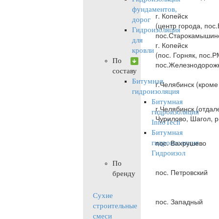
фундаментов,
г. Копейск
дорог
(центр города, пос
Гидроизоляция
пос.Старокамышин
для
г. Копейск
кровли
(пос. Горняк, пос.Р
По
пос.Железнодорожн
составу
Битумная
г.Челябинск (кроме
гидроизоляция
Битумная
г.Челябинск (отдал
гидроизоляция
Чурилово, Шагол, р
InnoTech
Битумная
пос. Вахрушево
гидроизоляция
Гидроизол
По
пос. Петровский
бренду
Cухие
пос. Западный
строительные
смеси