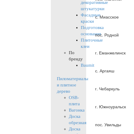
декоративные
штукатурки
Фасадные
с. Миасское
краски
Подготовка
основания
пос. Родной
Плиточные
клеи
г. Еманжелинск
По
бренду
Baumit
с. Аргаяш
Пиломатериалы
и плитное
г. Чебаркуль
дерево
OSB-
плита
г. Южноуральск
Вагонка
Доска
обрезная
пос. Увильды
Доска