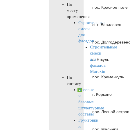
По
пос. Красное поле
месту
применения
Строительные
снт. Вавиловец
смеси
для
фасадов
пос. Долгодеревен
Строительные
смеси
с. Еткуль
для
фасадов
Murexin
пос. Кременкуль
По
составу
Клеевые
г. Коркино
и
базовые
штукатурные
пос. Лесной остров
составы
Грунтовки
и
пос. Малинки