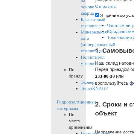
на
Отправить
основе
кварца
Я принимаю усл
Базальтовый
Частным лиц
утеплитель
Юридическим
Минеральная
Технические 
вата
(минераловатный
1. Самовыво
утеплитель)
Полистирол
Наш склад находит
утеплитель
Перед приездом о
По
или
бренду
233-00-30
воспользуйтесь
ф
Эковер
ТеплоKNAUF
2. Сроки и 
Гидроизоляционные
материалы
Thi
объект
По
месту
Do y
применения
Направление доста
Гидроизоляция