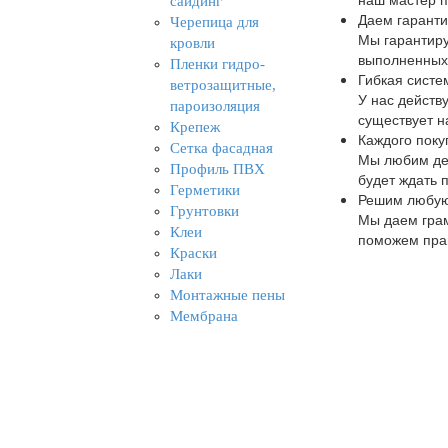
сайдинг
Даем гаранти
Черепица для
Мы гарантир
кровли
выполненных
Пленки гидро-
Гибкая систе
ветрозащитные,
У нас действу
пароизоляция
существует н
Крепеж
Каждого поку
Сетка фасадная
Мы любим дел
Профиль ПВХ
будет ждать 
Герметики
Решим любую
Грунтовки
Мы даем грам
Клеи
поможем прав
Краски
Скидки до 30
Лаки
В зависимост
Монтажные пены
Выдерживаем 
Мембрана
Репутация до
У Вас уже ес
Сравните его
Под все пре
У нас вы най
легкостью ва